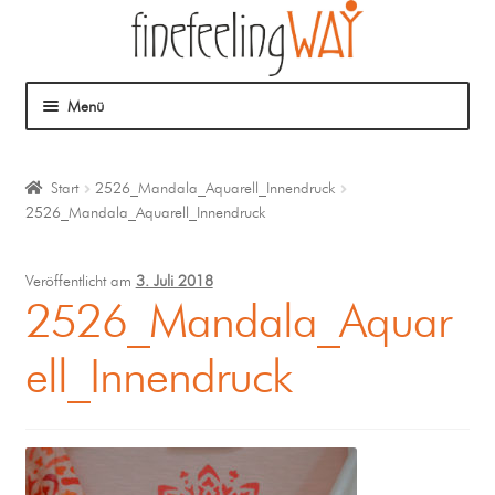
Menü
Über mich
Start
2526_Mandala_Aquarell_Innendruck
2526_Mandala_Aquarell_Innendruck
Mein Angebot
Coaching
Veröffentlicht am
3. Juli 2018
2526_Mandala_Aquar
Klangmassage
ell_Innendruck