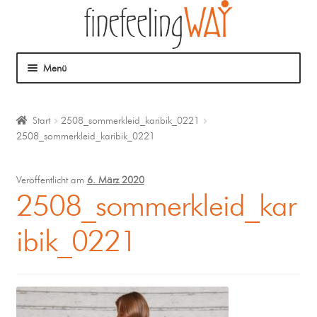
Menü
Über mich
Start
2508_sommerkleid_karibik_0221
2508_sommerkleid_karibik_0221
Mein Angebot
Coaching
Veröffentlicht am
6. März 2020
2508_sommerkleid_kar
Klangmassage
ibik_0221