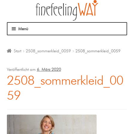
Menü
Über mich
Start
2508_sommerkleid_0059
2508_sommerkleid_0059
Mein Angebot
Veröffentlicht am
6. März 2020
Coaching
2508_sommerkleid_00
59
Klangmassage