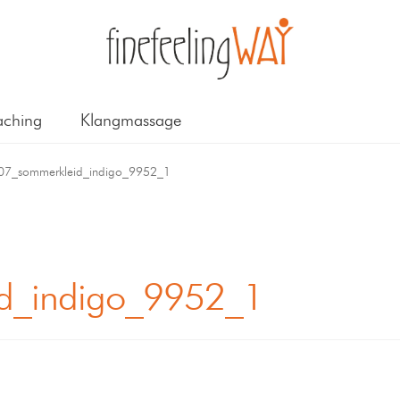
ching
Klangmassage
07_sommerkleid_indigo_9952_1
d_indigo_9952_1