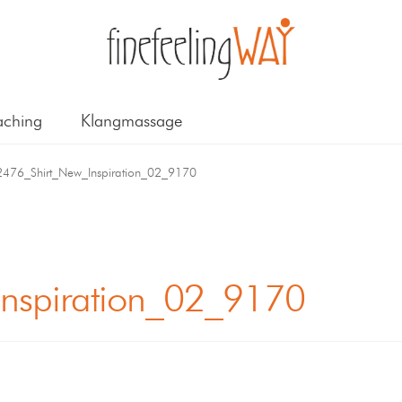
ching
Klangmassage
2476_Shirt_New_Inspiration_02_9170
nspiration_02_9170