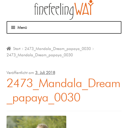
Menü
Über mich
Start
2473_Mandala_Dream_papaya_0030
2473_Mandala_Dream_papaya_0030
Mein Angebot
Coaching
Veröffentlicht am
3. Juli 2018
2473_Mandala_Dream
Klangmassage
_papaya_0030