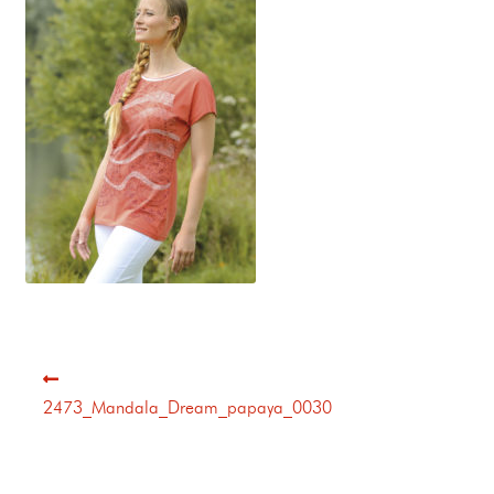
2473_Mandala_Dream_papaya_0030