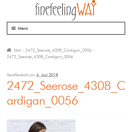
Menü
Über mich
Start
2472_Seerose_4308_Cardigan_0056
2472_Seerose_4308_Cardigan_0056
Mein Angebot
Coaching
Veröffentlicht am
4. Juni 2018
2472_Seerose_4308_C
Klangmassage
ardigan_0056