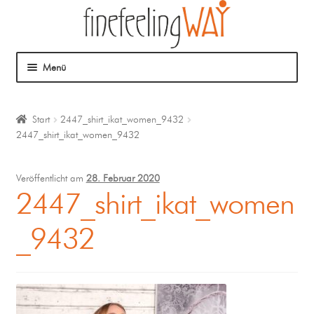
Menü
Über mich
Start
2447_shirt_ikat_women_9432
2447_shirt_ikat_women_9432
Mein Angebot
Coaching
Veröffentlicht am
28. Februar 2020
2447_shirt_ikat_women
Klangmassage
_9432