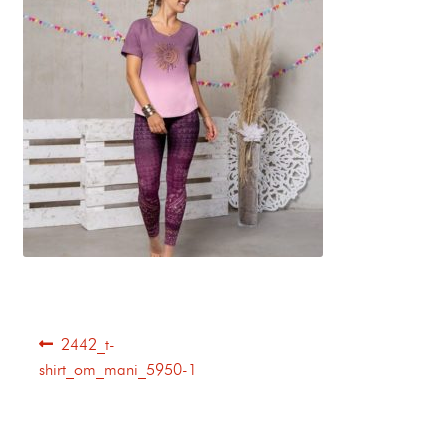
2442_t-
shirt_om_mani_5950-1