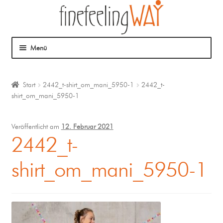
Menü
Über mich
Start
2442_t-shirt_om_mani_5950-1
2442_t-
shirt_om_mani_5950-1
Mein Angebot
Coaching
Veröffentlicht am
12. Februar 2021
2442_t-
Klangmassage
shirt_om_mani_5950-1