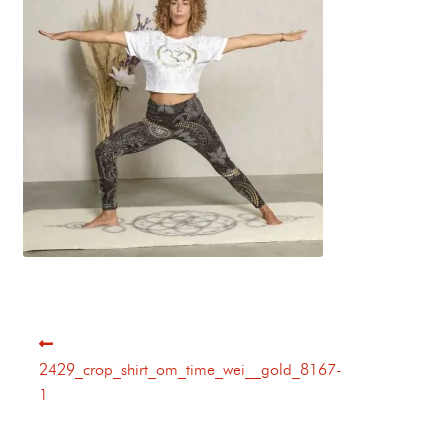
2429_crop_shirt_om_time_wei__gold_8167-
1