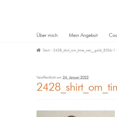
Über mich
Mein Angebot
Coa
Start
2428_shirt_om_time_wei__gold_8356-1
Veröffentlicht am
24. Januar 2022
2428_shirt_om_t