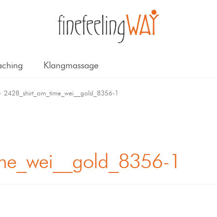
ching
Klangmassage
2428_shirt_om_time_wei__gold_8356-1
ime_wei__gold_8356-1