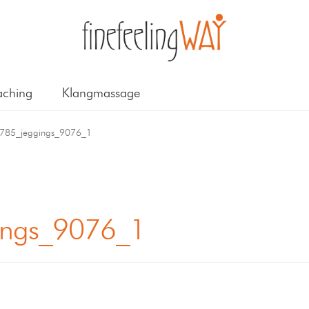
ching
Klangmassage
785_jeggings_9076_1
ings_9076_1