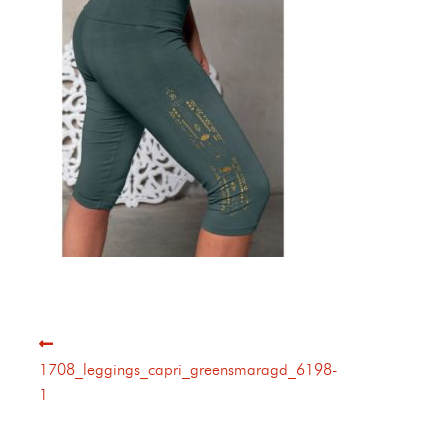
1708_leggings_capri_greensmaragd_6198-
1