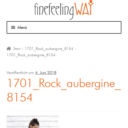
Menü
Über mich
Start
1701_Rock_aubergine_8154
1701_Rock_aubergine_8154
Mein Angebot
Coaching
Veröffentlicht am
4. Juni 2018
1701_Rock_aubergine_
Klangmassage
8154