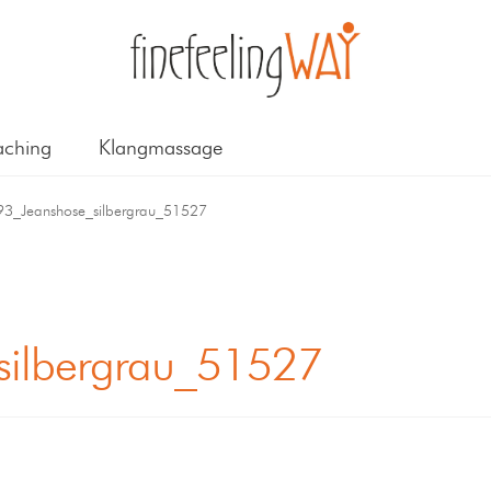
ching
Klangmassage
93_Jeanshose_silbergrau_51527
silbergrau_51527