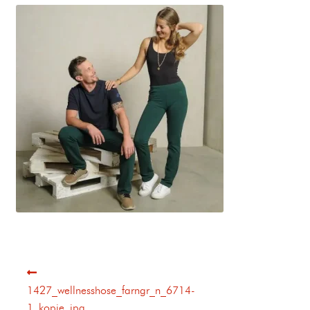
1427_wellnesshose_farngr_n_6714-
1_kopie_jpg