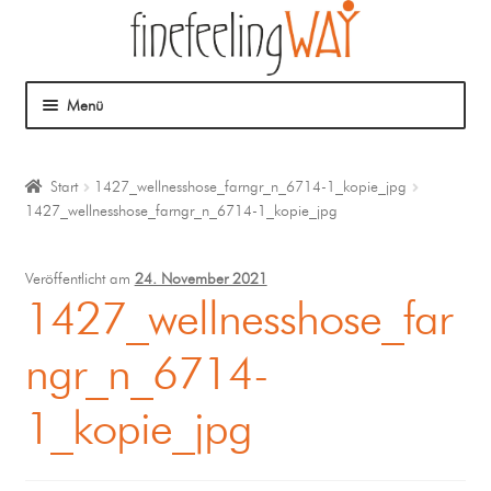
Menü
Über mich
Start
1427_wellnesshose_farngr_n_6714-1_kopie_jpg
1427_wellnesshose_farngr_n_6714-1_kopie_jpg
Mein Angebot
Coaching
Veröffentlicht am
24. November 2021
1427_wellnesshose_far
Klangmassage
ngr_n_6714-
1_kopie_jpg