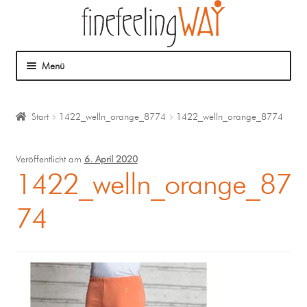
Menü
Über mich
Start
1422_welln_orange_8774
1422_welln_orange_8774
Mein Angebot
Veröffentlicht am
6. April 2020
Coaching
1422_welln_orange_87
74
Klangmassage