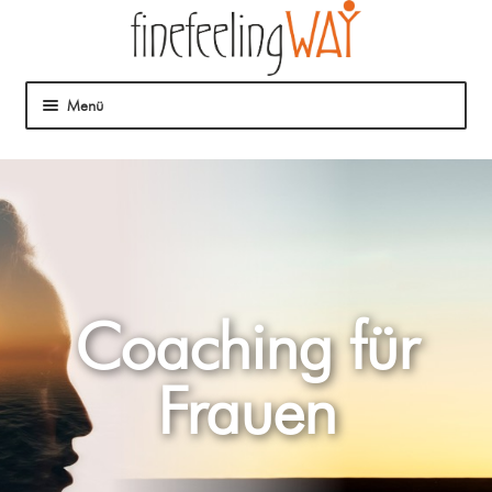
Menü
Über mich
Mein Angebot
Coaching
Coaching für
Klangmassage
Frauen