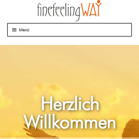
Menü
Über mich
Mein Angebot
Coaching
Klangmassage
Herzlich
Willkommen