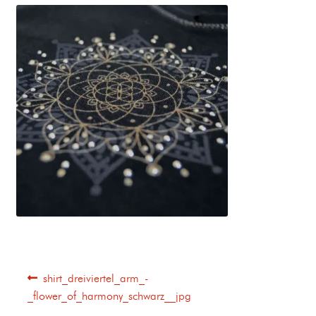
shirt_dreiviertel_arm_-
_flower_of_harmony_schwarz__jpg