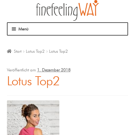
Menü
Über mich
Start
Lotus Top2
Lotus Top2
Mein Angebot
Veröffentlicht am
1. Dezember 2018
Coaching
Lotus Top2
Klangmassage