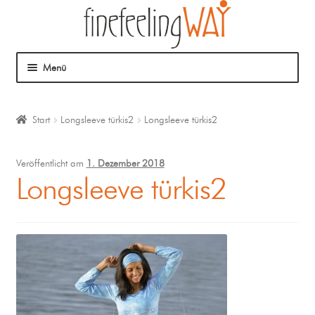
Menü
Über mich
Start
Longsleeve türkis2
Longsleeve türkis2
Mein Angebot
Veröffentlicht am
1. Dezember 2018
Coaching
Longsleeve türkis2
Klangmassage