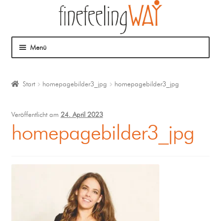
Menü
Über mich
Start
homepagebilder3_jpg
homepagebilder3_jpg
Mein Angebot
Veröffentlicht am
24. April 2023
Coaching
homepagebilder3_jpg
Klangmassage