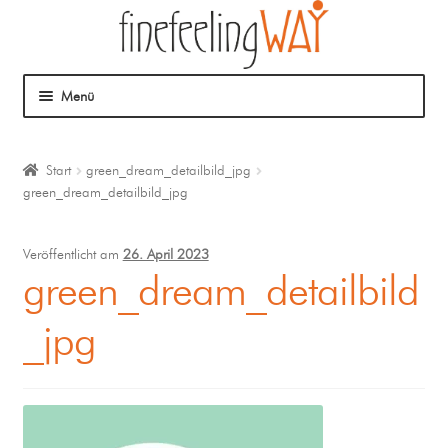
Menü
Über mich
Start
green_dream_detailbild_jpg
green_dream_detailbild_jpg
Mein Angebot
Coaching
Veröffentlicht am
26. April 2023
green_dream_detailbild
Klangmassage
_jpg