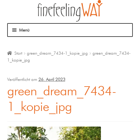
Menü
Über mich
Start
green_dream_7434-1_kopie_jpg
green_dream_7434-
1_kopie_jpg
Mein Angebot
Coaching
Veröffentlicht am
26. April 2023
green_dream_7434-
Klangmassage
1_kopie_jpg