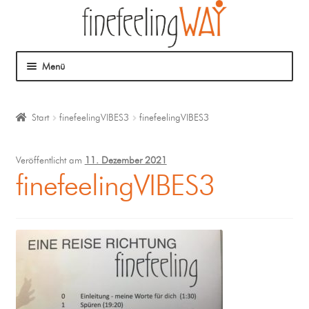
Menü
Über mich
Start
finefeelingVIBES3
finefeelingVIBES3
Mein Angebot
Veröffentlicht am
11. Dezember 2021
Coaching
finefeelingVIBES3
Klangmassage