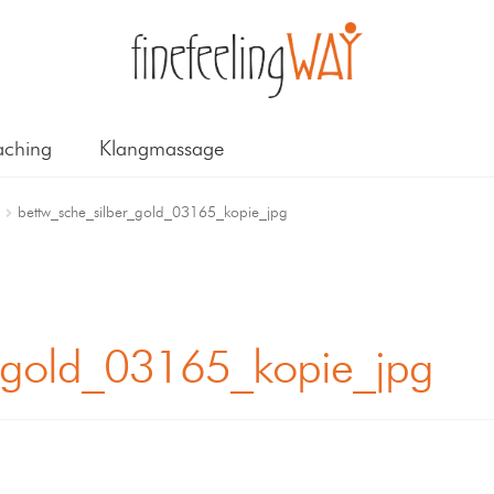
ching
Klangmassage
g
bettw_sche_silber_gold_03165_kopie_jpg
r_gold_03165_kopie_jpg