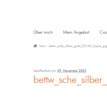
Über mich
Mein Angebot
Coa
Start
bettw_sche_silber_gold_03165_kopie_jp
Veröffentlicht am
29. November 2023
bettw_sche_silbe