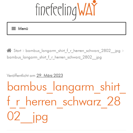
Menü
Über mich
Start
bambus_langarm_shirt_f_r_herren_schwarz_2802__jpg
bambus_langarm_shirt_f_r_herren_schwarz_2802__jpg
Mein Angebot
Coaching
Veröffentlicht am
29. März 2023
bambus_langarm_shirt_
Klangmassage
f_r_herren_schwarz_28
02__jpg