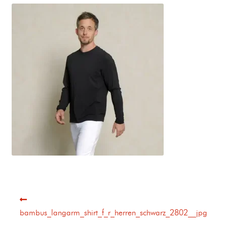
bambus_langarm_shirt_f_r_herren_schwarz_2802__jpg