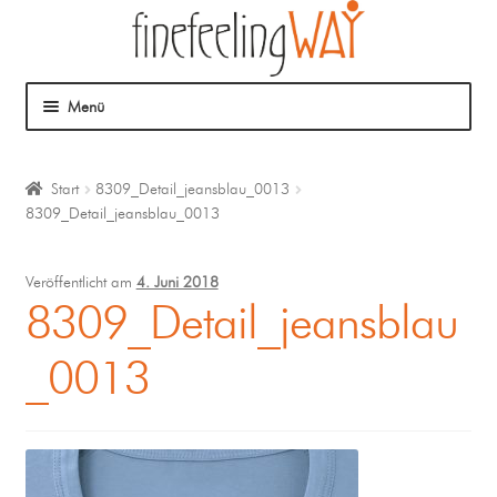
Menü
Über mich
Start
8309_Detail_jeansblau_0013
8309_Detail_jeansblau_0013
Mein Angebot
Coaching
Veröffentlicht am
4. Juni 2018
8309_Detail_jeansblau
Klangmassage
_0013