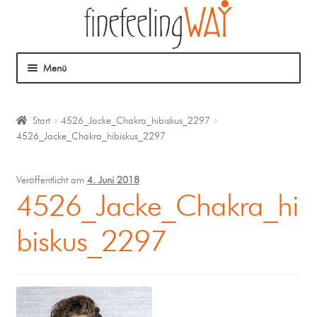
Menü
Über mich
Start
4526_Jacke_Chakra_hibiskus_2297
4526_Jacke_Chakra_hibiskus_2297
Mein Angebot
Coaching
Veröffentlicht am
4. Juni 2018
4526_Jacke_Chakra_hi
Klangmassage
biskus_2297