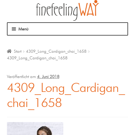
Menü
Über mich
Start
4309_Long_Cardigan_chai_1658
4309_Long_Cardigan_chai_1658
Mein Angebot
Coaching
Veröffentlicht am
4. Juni 2018
4309_Long_Cardigan_
Klangmassage
chai_1658