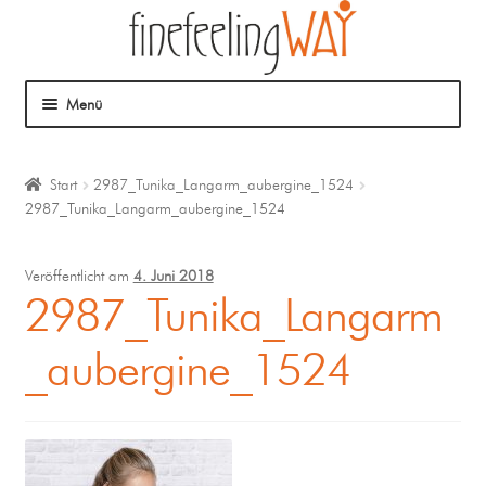
Menü
Über mich
Start
2987_Tunika_Langarm_aubergine_1524
2987_Tunika_Langarm_aubergine_1524
Mein Angebot
Coaching
Veröffentlicht am
4. Juni 2018
2987_Tunika_Langarm
Klangmassage
_aubergine_1524