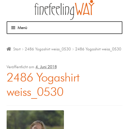
Menü
Über mich
Start
2486 Yogashirt weiss_0530
2486 Yogashirt weiss_0530
Mein Angebot
Veröffentlicht am
4. Juni 2018
Coaching
2486 Yogashirt
weiss_0530
Klangmassage