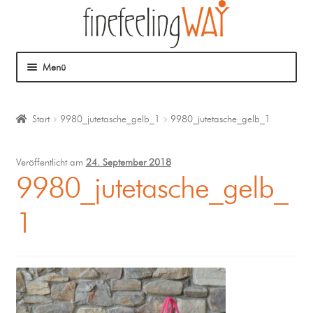
Menü
Über mich
Start
9980_jutetasche_gelb_1
9980_jutetasche_gelb_1
Mein Angebot
Veröffentlicht am
24. September 2018
Coaching
9980_jutetasche_gelb_
1
Klangmassage