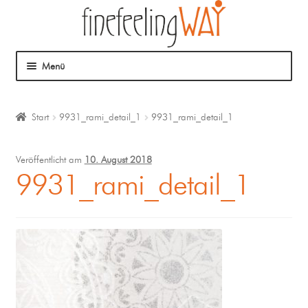
Menü
Über mich
Start
9931_rami_detail_1
9931_rami_detail_1
Mein Angebot
Veröffentlicht am
10. August 2018
Coaching
9931_rami_detail_1
Klangmassage