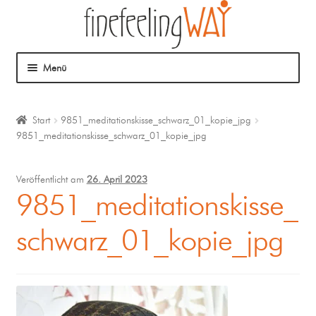
Menü
Über mich
Start
9851_meditationskisse_schwarz_01_kopie_jpg
9851_meditationskisse_schwarz_01_kopie_jpg
Mein Angebot
Coaching
Veröffentlicht am
26. April 2023
9851_meditationskisse_
Klangmassage
schwarz_01_kopie_jpg