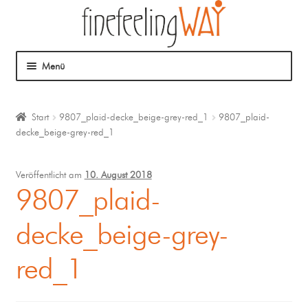
Menü
Über mich
Start
9807_plaid-decke_beige-grey-red_1
9807_plaid-
decke_beige-grey-red_1
Mein Angebot
Coaching
Veröffentlicht am
10. August 2018
9807_plaid-
Klangmassage
decke_beige-grey-
red_1