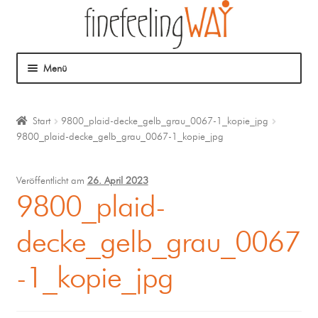
Menü
Über mich
Start
9800_plaid-decke_gelb_grau_0067-1_kopie_jpg
9800_plaid-decke_gelb_grau_0067-1_kopie_jpg
Mein Angebot
Coaching
Veröffentlicht am
26. April 2023
9800_plaid-
Klangmassage
decke_gelb_grau_0067
-1_kopie_jpg