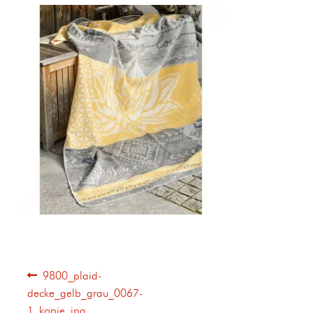
9800_plaid-
decke_gelb_grau_0067-
1_kopie_jpg