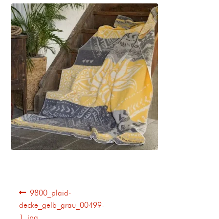
9800_plaid-
decke_gelb_grau_00499-
1_jpg