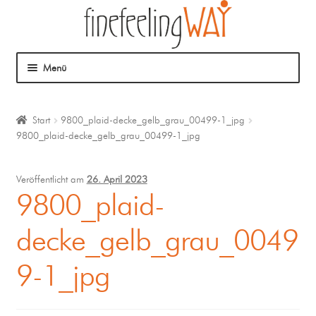
Menü
Über mich
Start
9800_plaid-decke_gelb_grau_00499-1_jpg
9800_plaid-decke_gelb_grau_00499-1_jpg
Mein Angebot
Coaching
Veröffentlicht am
26. April 2023
9800_plaid-
Klangmassage
decke_gelb_grau_0049
9-1_jpg