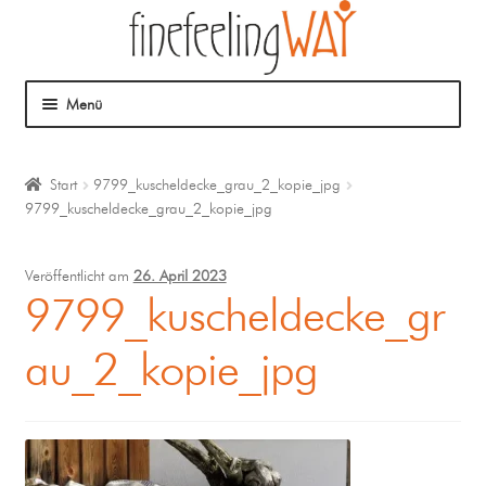
Menü
Über mich
Start
9799_kuscheldecke_grau_2_kopie_jpg
9799_kuscheldecke_grau_2_kopie_jpg
Mein Angebot
Coaching
Veröffentlicht am
26. April 2023
9799_kuscheldecke_gr
Klangmassage
au_2_kopie_jpg