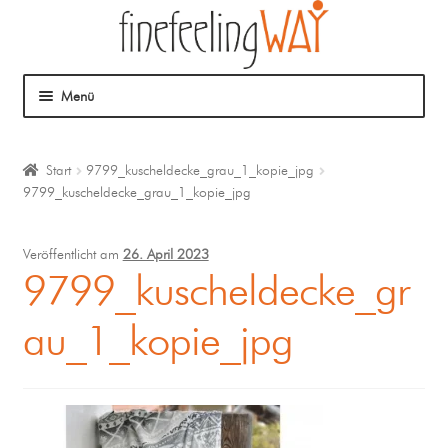
Menü
Über mich
Start
9799_kuscheldecke_grau_1_kopie_jpg
9799_kuscheldecke_grau_1_kopie_jpg
Mein Angebot
Coaching
Veröffentlicht am
26. April 2023
9799_kuscheldecke_gr
Klangmassage
au_1_kopie_jpg