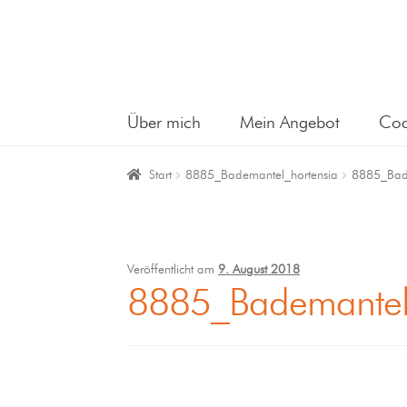
Über mich
Mein Angebot
Coa
Start
8885_Bademantel_hortensia
8885_Bade
Veröffentlicht am
9. August 2018
8885_Bademantel