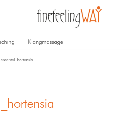
ching
Klangmassage
mantel_hortensia
_hortensia