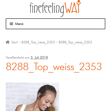
Menü
Über mich
Start
8288_Top_weiss_2353
8288_Top_weiss_2353
Mein Angebot
Veröffentlicht am
3. Juli 2018
Coaching
8288_Top_weiss_2353
Klangmassage