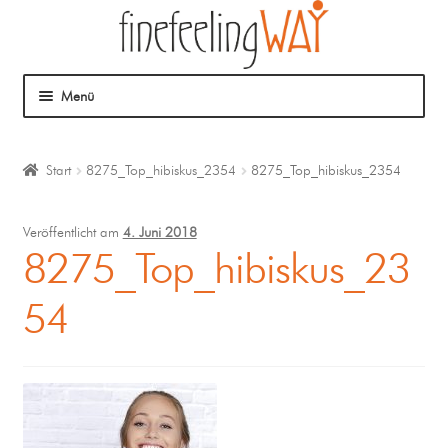
Menü
Über mich
Start
8275_Top_hibiskus_2354
8275_Top_hibiskus_2354
Mein Angebot
Veröffentlicht am
4. Juni 2018
Coaching
8275_Top_hibiskus_23
54
Klangmassage