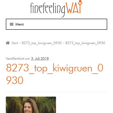
Menü
Über mich
Start
8273_top_kiwigruen_0930
8273_top_kiwigruen_0930
Mein Angebot
Veröffentlicht am
3. Juli 2018
Coaching
8273_top_kiwigruen_0
930
Klangmassage