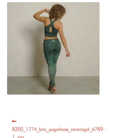
8200_1774_bra_yogahose_smaragd_6789-
1_jpg