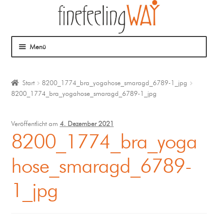
Menü
Über mich
Start
8200_1774_bra_yogahose_smaragd_6789-1_jpg
8200_1774_bra_yogahose_smaragd_6789-1_jpg
Mein Angebot
Coaching
Veröffentlicht am
4. Dezember 2021
8200_1774_bra_yoga
Klangmassage
hose_smaragd_6789-
1_jpg