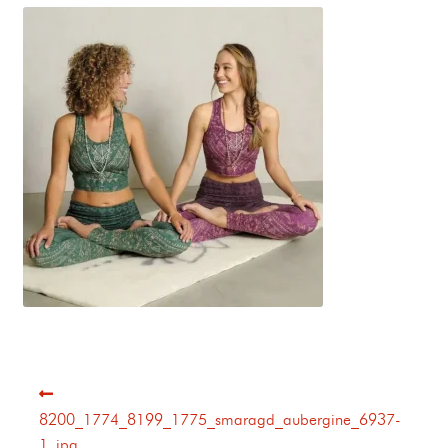
8200_1774_8199_1775_smaragd_aubergine_6937-
1_jpg