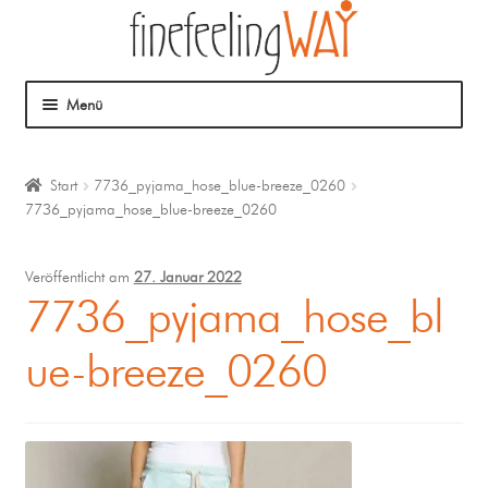
Menü
Über mich
Start
7736_pyjama_hose_blue-breeze_0260
7736_pyjama_hose_blue-breeze_0260
Mein Angebot
Coaching
Veröffentlicht am
27. Januar 2022
7736_pyjama_hose_bl
Klangmassage
ue-breeze_0260