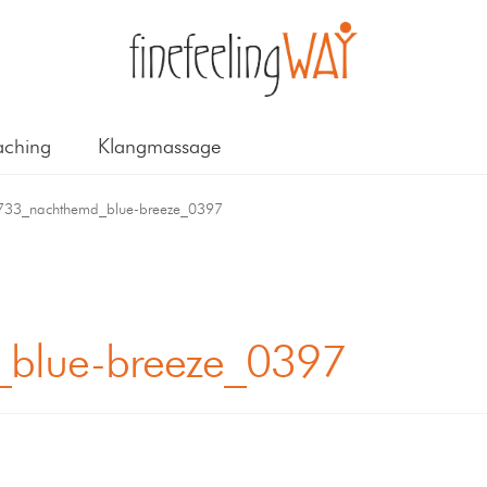
ching
Klangmassage
733_nachthemd_blue-breeze_0397
blue-breeze_0397