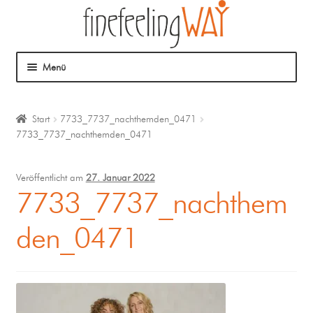
Menü
Über mich
Start
7733_7737_nachthemden_0471
7733_7737_nachthemden_0471
Mein Angebot
Coaching
Veröffentlicht am
27. Januar 2022
7733_7737_nachthem
Klangmassage
den_0471